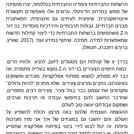
הרשתות החברתיות והמדיה החברתית בכללותה, יצרו מהפיכה
של ממש במרחב הדיגיטלי. ערוצים אלו מאפשרים תקשורת
אינטראקטיבית, שיוויונית לעיתים גם אינטימית, המאתגרת
מבנים חברתיים, גבולות תרבותיים והיררכיות מוסדיות. בני דור
ה-Z משתמשים ברשתות החברתיות כדי ליצור קהילות חדשות
שמאפשרות למידה, תמיכה, שיתוף במידע ועוד. (2017, שוורץ,
ברוך& רוזנברג, חננאל).
בדרך זו של קהילות הם מסוגלים ליזום, להניע ולהזיז הרים.
כמות היזמים הצעירים בני דור ה-Z נמצא בעלייה מתמדת, וזה
כבר לא מפתיע, למצוא מפתחי אפליקציות, מוכרים ומשווקים
באינטרנט, כתבים ומרצים צעירים שלא מחכים "להיות גדולים"
ומקדמים את עצמם כבר בגיל צעיר. צעירים רבים מספרים,
שהדבר החשוב להם בחיפושי עבודה זה תרבות וערכים,
ושמקום עבודתם יעשה טוב לעולם.
ההגשמה העצמית שלהם באה מרצון ויכולת להשפיע על
העולם, והם יחשבו גם במונחים של איך אני מזיז מערכות
גדולות. זה יכול לבוא לידי ביטוי בפיתוח אפליקציה שתסייע
לקהילה, או בחירה ללמוד חינוך כמקצוע רב השפעה, בהשבתת