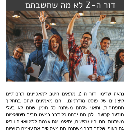
נראה שדימוי דור ה Z מתאים היטב למאפיינים תרבותיים
קיצוניים של פוסט מודרניזם. הם מאמינים שהם בתהליך
התפתחות, והאני שלהם משתנה כל הזמן. שהם לא בעלי
תודעה קבועה, ולכן הם יבחנו כל דבר כמעט סביב סיטואציות
משתנות. הם יהיו גמישים, יתאימו את עצמם לסיטואציה ויראו
גם באופי שלהם דבר משתנה. הם מעסיקים את עצמם בטיפוח