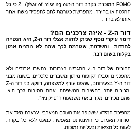
FOMO המוכרת בקרב דור ה-Z ((fear of missing out כי כל
החלטה או בחירה, מתפרשת כגורמת להם להפסיד משהו אחר
אותו לא בחרו.
דור ה-Z - איזה צרכנים הם?
דימוי עיקרי נוסף שניתן לזהות אצלי דור ה-Z,
היא הנטייה
לחרדות וחשדנות, שגורמת לכך שהם לא נותנים אמון
בקלות בשום דבר.
ההורים של דור ה-Z התגרשו בצרורות, נחשבו אבודים ולא
מהפכניים וסבלו תקופות מיתון ומשברים כלכליים. בשונה מבני
דור ה-Y בצעירותם, שהפנו עורף למשפחה, דווקא בני דור ה-Z
מכירים יותר בחשיבות המשפחה. אחת הסיבות לכך היא,
שהם מכירים מקרוב את משמעות ה"פייק ניוז".
מהפיכת המידע ששטפה את העולם המערבי, ערערה מאד את
יסודות האמת, כי האינטרנט מאפשר, כמעט ללא כל בקרה,
לעוות כל מציאות ובעלויות נמוכות.