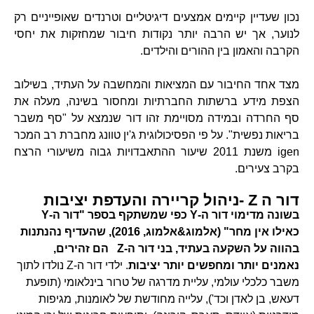
נכון שעדיין קיימים אמצעים דיגיטליים וטרנדים שאופייניים רק
לנוער, אך יש הרבה יותר נקודות חיבור שמחזקות את יחסי
הקרבה והאמון בין ההורים והילדים.
מצד אחד החיבור עם המציאות והמחשבה על העתיד, בשילוב
הצפת מידע ברשתות החברתיות ומחסור בשינה, מעלה את
סף החרדה ובמידה מסויימת זהו דור שנמצא על "סף משבר
בריאות נפשית". על פי הפסיכולוגית ג'ין טוונג מחברת רב המכר
igen משנת 2011 שיעור ההתאבדויות גבוה משיעורי הרצח
בקרב צעירים.
דור ה Z -ניהול קריירה והעדפת יציבות
בשונה מדימוי דור ה-Y כפי שמשתקף בספר "דור ה-Y
כאילו אין מחר" (אלמוג&אלמוג, 2016), שהעדיף נהנתנות
בהווה על השקעה בעתיד, בני דור ה-Z הם זהירים,
נאמנים יותר ומחפשים יותר יציבות
. ילדי דור ה-Z נולדו לתוך
משבר כלכלי עולמי, עליית מדרגה של טרור בינלאומי (תופעת
דעאש, בן לאדן וכד'), עלייה מחודשת של לאומנות, מגיפות