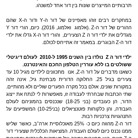
תרבותיים המייצרים שונות בין דור אחד למשנהו.
במחקרים רבים זוהו מאפיינים של דור ה-Y ודור ה-X שהם
ההורים של דור ה-Z .(אלמוג ואלמוג, 2016). כיום, הורי דור Y
מגדלים את ילדי דור ה Z הצעירים, והורי דור ה-X גדלו את ילדי
דור ה-Z הבוגרים. במאמר זה אתייחס לכולם.
ילדי דור ה Z נולדו בין השנים 1995 ל-2010 לעולם דיגיטלי
ששולטים בו ללא עוררין הטלפון החכם והאינטרנט.
כשאנו מדברים על דור ה-Z, אנו מתכוונים לילדים מגיל 10 עד
צעירים בגיל 25. החלוקה הדורית מבחינת גיל, אינה זהה
במקורות שונים, אולם בכל מקרה הפערים שוליים ולא מהותיים.
שתי הכתבות שבחרתי לעבודה זו, מאפשרות לי לנתח את ייצוג
הדור, הן כעובדים (בני 18-25) שנכנסים בהמוניהם לעולם
העבודה, והן כלקוחות פוטנציאלים (בני10-25) המשפיעים על
התנהגויות צרכניות רבות.
דור ה-Z מהווה כיום כ- 25% מאוכלוסיית ארה"ב, כאשר שליש
ממנו נכנס כיום לעולם העבודה. המציאות הכלכלית שצעירי דור