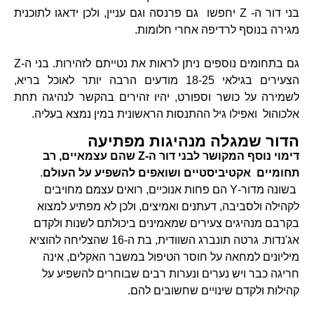
בני דור ה- Z יחפשו גם פרנסה וגם עניין, ולכן ידאגו לתוכנית
מגירה בנוסף לרדיפה אחרי חלומות.
גם בתחומים נוספים ניתן לראות את נטייתם לזהירות. בני ה-Z
הצעירים בגילאי 18-25 מודעים הרבה יותר לאוכל בריא,
לשמירה על כושר וספורט, יהיו זהירים בהקשר לנהיגה תחת
אלכוהול ואפילו גיל ההתנסות הראשונית במין נמצא בעליה.
הדור שמגלה מנהיגות מפתיעה
דימוי נוסף המקושר לבני דור ה-Z שהם עצמאיים, רב
תחומיים אקטיביסטיים ושואפים להשפיע על העולם
.
בשונה מדור-Y הם פחות אנוכיים, רואים עצמם מחויבים
לקהילה ולסביבה, דעתנים ואמיצים, ולכן לא מפתיע למצוא
בקרבם מנהיגים צעירים שמאמינים ביכולתם לשנות ולקדם
אג'נדות. גרטה תונברג השוודית, בת ה-16 שהצליחה להוציא
מיליונים למחאה על חוסר הטיפול במשבר האקלים, אינה
חריגה כבר ויש נערים ונערות רבים שבוחרים להשפיע על
קהילות ולקדם שינויים שחשובים להם.