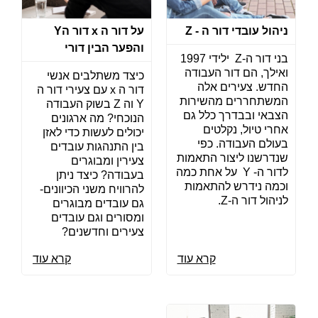
ניהול עובדי דור ה - Z
על דור ה x דור הY
והפער הבין דורי
בני דור ה-Z ילידי 1997
ואילך, הם דור העבודה
כיצד משתלבים אנשי
החדש. צעירים אלה
דור ה x עם צעירי דור ה
המשתחררים מהשירות
Y וה Z בשוק העבודה
הצבאי ובבדרך כלל גם
הנוכחי? מה ארגונים
אחרי טיול, נקלטים
יכולים לעשות כדי לאזן
בעולם העבודה. כפי
בין התנהגות עובדים
שנדרשנו ליצור התאמות
צעירין ומבוגרים
לדור ה- Y על אחת כמה
בעבודה? כיצד ניתן
וכמה נידרש להתאמות
להרוויח משני הכיוונים-
לניהול דור ה-Z.
גם עובדים מבוגרים
ומסורים וגם עובדים
צעירים וחדשנים?
קרא עוד
קרא עוד