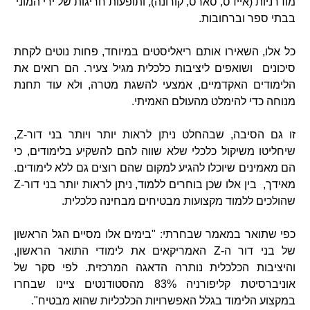
מודרניות (איידס, סארס, קורונה), ותופעות חריגות של ירי המוני
בבתי ספר וברחובות.
כל אלו, השאירו אותם ריאליסטים במיוחד, פחות נוטים לקחת
סיכונים ושואפים ליציבות כלכלית מגיל צעיר. הם רואים את
הלימודים האקדמיים, אמצעי להשגת מטרה, ולא עוד תחנת
מנוחה כדי להימלט מהעולם האמיתי.
זו גם הסיבה, שבהחלט ניתן לראות יותר ויותר בני דור-Z,
שיחליטו משיקול כלכלי שלא שווה להם להשקיע בלימודים, כי
הם מאמינים שיוכלו להגיע למקום שהם רוצים גם ללא לימודים.
מאידך, בין אלו שכן בוחרים ללמוד, ניתן לראות יותר בני דור-Z
שהולכים ללמוד מקצועות מבטיחים מבחינה כלכלית.
כפי שתואר במאמר שבחרתי: "בימים אלו מסיים הגל הראשון
של בני דור ה-Z האמריקאים את לימודי התואר הראשון,
והיציבות הכלכלית נותרה הדאגה המרכזית. לפי סקר של
אוניברסיטת קליפורניה 83% מהסטודנטים ציינו שבחרו
במקצוע הלימוד בגלל האפשרויות הכלכליות שהוא מבטיח".