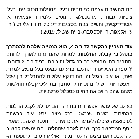
הם מחשיבים עצמם כמומחים ובעלי מסוגלות טכנולוגית, בעלי
ציפיות גבוהות מהטכנולוגיה, נוטים ללמידה עצמאית או
אוטודידקטית, וחשים בנוח בסביבות דיגיטליות וויזואליות. ( רן,
ע', אלמגור, ר' ויוספסברג-בן יהושע, ל', 2019 )
עוד
מאפיין בהקשר לדור ה-Z, הוא הנטייה שלהם להסתבך
בתהליכי קבלת החלטות
. למרות שהם נהנו לאורך ילדותם
והתבגרותם, מחופש בחירה גדול, והוריהם- בני דור ה-X ודור ה-
Y טפחו, השקיעו והתחשבו בדעתם כמעט בכל נושא, למרות
זאת, או אולי בגלל זה, הם דווקא עלולים להתבלבל בין שלל
האפשרויות, ויש להם נטייה להסתבך בתהליכי קבלת החלטות,
משום שהם חווים את החיים כמכלול פרשנויות.
בעולם של עושר אפשרויות בחירה, הם יטו לא לקבל החלטות
במהירות, משום שכמעט בכל מצב, יראו עוד פרשנות
לסיטואציה שיכולה לערער את כדאיות ההחלטה שלהם. מאפיין
נוסף המתקשר לכך, שגם לאחר שהחליטו, הם ימשיכו לחשוב
ולהתלבט האם ביצעו החלטה נכונה. אולי זו הסיבה לתופעת ה-