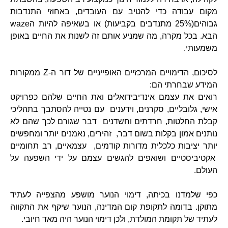
מקום עבודה כדי להטיב עם העובדים, באחוזי התנדבות
גבוהים(25% מתנדבים בקביעות) או בשאיפה להיות הwaze
הבא. בכל מקרה, מה שמניע אותם זה לשנות את החיים באופן
משמעותי.
לסיכום, הדימויים המרכזיים האופייניים של דור ה-Z ממקורות
המידע שבחרתי הם:
רואים את עצמם אינדיבידואלים ואת החיים שלהם כפרויקט
אישי, גלובליים, סקרנים, וידענים עם נטייה להסתבך בתהליכי
קבלת החלטות, חרדתים וחשדנים דבר שגורם לכך שהם לא
נותנים אמון בקלות בשום דבר, זהירים, נאמנים יותר ומחפשים
יותר יציבות כלכלית מדורות קודמים, עצמאיים, רב תחומיים
אקטיביסטיים ושואפים להגשים עצמם על ידי השפעה על
העולם.
כפי שלמדנו בכיתה, דימוי הנוער מושפע מהצפייה לעתיד
מתוקן. בדומה לתקופת קום המדינה, הנוער שיקף את התקווה
לעתיד של תקומת המולדת, ולכן דימוי הנוער היה מאד חיובי.