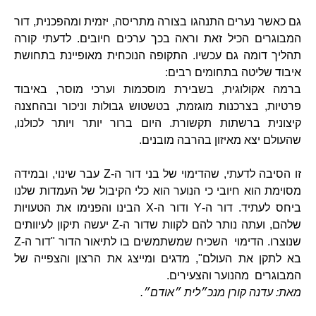
גם כאשר נערים התנהגו בצורה מתריסה, יזמית ומהפכנית, דור
המבוגרים הכיל זאת וראה בכך ערכים חיובים. לדעתי קורה
תהליך דומה גם עכשיו. התקופה הנוכחית מאופיינת בתחושת
איבוד שליטה בתחומים רבים:
ברמה אקולוגית, בשבירת מוסכמות וערכי מוסר, באיבוד
פרטיות, בצרכנות מוגזמת, בטשטוש גבולות וניכור ובהחצנה
קיצונית ברשתות תקשורת. היום ברור יותר ויותר לכולנו,
שהעולם יצא מאיזון בהרבה מובנים.
זו הסיבה לדעתי, שהדימוי של בני דור ה-Z עבר שינוי, ובמידה
מסוימת הוא חיובי כי הנוער הוא כלי הקיבול של העמדות שלנו
ביחס לעתיד. דור ה-Y ודור ה-X הבינו והפנימו את הטעויות
שלהם, ועתה נותר להם לקוות שדור ה-Z יעשה תיקון לעיוותים
שנוצרו. הדימוי השכיח שמשתמשים בו לתיאור הדור "דור ה-Z
בא לתקן את העולם", מדגים ומייצג את הרצון והצפייה של
המבוגרים מהנוער והצעירים.
מאת: עדנה קורן מנכ״לית ״אודם״.