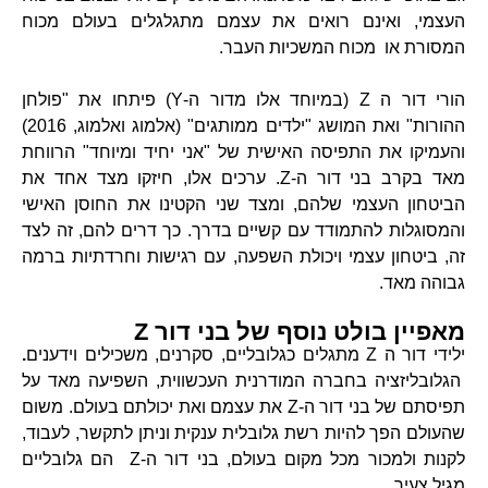
העצמי, ואינם רואים את עצמם מתגלגלים בעולם מכוח
המסורת או מכוח המשכיות העבר.
הורי דור ה Z (במיוחד אלו מדור ה-Y) פיתחו את "פולחן
ההורות" ואת המושג "ילדים ממותגים" (אלמוג ואלמוג, 2016)
והעמיקו את התפיסה האישית של "אני יחיד ומיוחד" הרווחת
מאד בקרב בני דור ה-Z. ערכים אלו, חיזקו מצד אחד את
הביטחון העצמי שלהם, ומצד שני הקטינו את החוסן האישי
והמסוגלות להתמודד עם קשיים בדרך. כך דרים להם, זה לצד
זה, ביטחון עצמי ויכולת השפעה, עם רגישות וחרדתיות ברמה
גבוהה מאד.
מאפיין בולט נוסף של בני דור Z
ילידי דור ה Z מתגלים כגלובליים, סקרנים, משכילים וידענים
.
הגלובליזציה בחברה המודרנית העכשווית, השפיעה מאד על
תפיסתם של בני דור ה-Z את עצמם ואת יכולתם בעולם. משום
שהעולם הפך להיות רשת גלובלית ענקית וניתן לתקשר, לעבוד,
לקנות ולמכור מכל מקום בעולם, בני דור ה-Z הם גלובליים
מגיל צעיר.