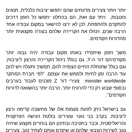
יותר ויותר צעירים מדווחים שהם יחפשו יציבות כלכלית, תנאים
והטבות, ויחד עם זאת, הם בהחלט יחפשו כל הזמן דרכים
להתקדם ולהתפתח, לכן לא ירצו להישאר במקום עבודה אחד
הרבה שנים, וינהלו את הקריירה שלהם בצורה מקצועית יותר
מהדורות הקודמים.
משך הזמן שיתמידו באותו מקום עבודה יהיה גבוה יותר
מקודמיהם דור ה-Y, גם בגלל ניהול הקריירה והרצון ליציבות,
וגם בגלל שתוחלת החיים הצפויה להם, תמשיך ותעלה ויש להם
עוד הרבה זמן לחיות ולממש את עצמם. "לפי חברת המחקר
monster worldwide צעירי דור Z מוכנים לעבוד בערבים
ובסופי שבוע רק כדי להרוויח יותר, הרבה יותר בהשוואה לדורות
הקודמים".
גם בישראל ניתן לזהות מגמות אלו של מחשבה קדימה ורצון
ליציבות. בקרב בני נוער וצעירים בולטת הגישה הפרקטית
והריאליסטית, וכבר בחטיבה ובתיכון הם בוחרים מקצוע שיהיה
טוב לשירות הצבאי שלהם או שיקדם אותם לעתיד טוב. צעירים