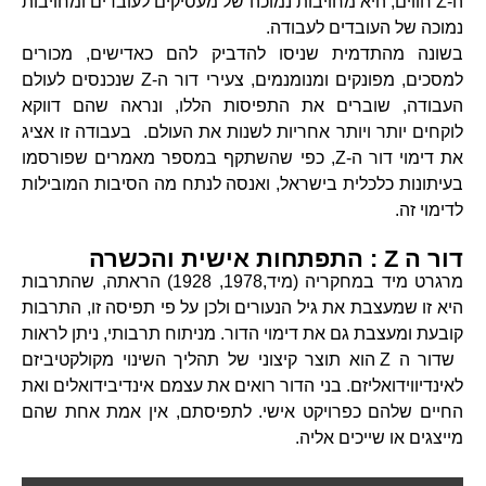
ה-Z חווים, היא מחויבות נמוכה של מעסיקים לעובדים ומחויבות
נמוכה של העובדים לעבודה.
בשונה מהתדמית שניסו להדביק להם כאדישים, מכורים
למסכים, מפונקים ומנומנמים, צעירי דור ה-Z שנכנסים לעולם
העבודה, שוברים את התפיסות הללו, ונראה שהם דווקא
לוקחים יותר ויותר אחריות לשנות את העולם. בעבודה זו אציג
את דימוי דור ה-Z, כפי שהשתקף במספר מאמרים שפורסמו
בעיתונות כלכלית בישראל, ואנסה לנתח מה הסיבות המובילות
לדימוי זה.
דור ה Z : התפתחות אישית והכשרה
מרגרט מיד במחקריה (מיד,1978, 1928) הראתה, שהתרבות
היא זו שמעצבת את גיל הנעורים ולכן על פי תפיסה זו, התרבות
קובעת ומעצבת גם את דימוי הדור. מניתוח תרבותי, ניתן לראות
שדור ה Z הוא תוצר קיצוני של תהליך השינוי מקולקטיביזם
לאינדיווידואליזם. בני הדור רואים את עצמם אינדיבידואלים ואת
החיים שלהם כפרויקט אישי. לתפיסתם, אין אמת אחת שהם
מייצגים או שייכים אליה.