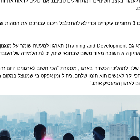
ם לעמוד בקצב השינויים המתחוללים סביבנו. אנו יכולים לראות את זה
.
היום תחום הפיתוח הארגוני כולל בתוכו 3 תחומים עיקריים וכדי לא להתבלבל ריכזנו עבור
רא גם
Training and Development
) הארגון למעשה שומר על מנגנון
ארגון היא חשובה מאוד משום שבתנאי שינוי, יכולת הלמידה של העו
 שלנו לתהליכי הכשרה בארגון, מספרת "הכי חשוב לארגונים היום זה
כי יקר לאנשים הוא הזמן שלהם.
ניהול זמן אפקטיבי
שמנוצל במקום הע
 לארגון המעסיק אותו."