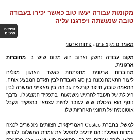
מקומות עבודה יעשו טוב כאשר יכירו בעבודה
טובה שנעשתה ויפרגנו עליה
השאירו
פרטים
מאמרים מקצועיים
פיתוח ארגוני
»
מקום עבודה נחשק ואהוב הוא מקום שיש בו
מחוברות
ארגונית.
מחוברות ארגונית מתפתחת כאשר הארגון מצליח
ליצור התאמה נכונה בין סוג העבודה לבין האדם המבצע אותה.
התאמה טובה, תייצר קורלציה גבוהה בין מאפייני המשרה לבין
היכולת של העובד להרגיש משמעותי בתפקיד המוצע לו. נדבך
נוסף הוא היכולת שיש לעובד להיות עצמאי בתפקיד ולקבל
אוטונומיה על תחומי האחריות שלו.
למשל, בחברת
Costco
האמריקאית, הצוותים מוכשרים לכמה
עמדות הפעלה: הם יודעים לתפעל את עמדת התשלום, לבדוק
מלאי, לנהל עמדות מכירה. התוצאה היא ש-
Costco
מכשירה