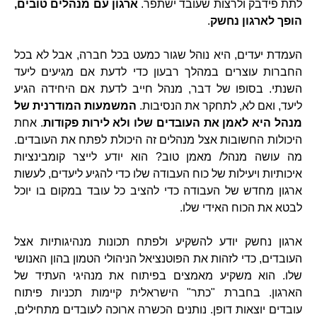
לתת פידבק ולרצות שעובד ישתפר.
ארגון עם מנהלים טובים,
הופך לארגון נחשק
.
העמדת יעדים, היא נוהל שגור כמעט בכל חברה, אבל לא בכל
החברות עוצרים במהלך רבעון כדי לדעת אם מגיעים ליעד
השנתי. בסופו של דבר, מנהל חייב לדעת אם היחידה הגיע
ליעד, ואם לא, לתחקר את הנסיבות.
המשמעות המודרנית של
מנהל היא לאמן את העובדים שלו ולא לירות פקודות
. אחת
היכולות החשובות אצל מנהלים זה היכולת לפתח את העובדים.
מה עושה מנהל/ מאמן טוב? הוא יודע לייצר קומבינציות
איכותיות ויעילות של כוח העבודה שלו כדי להגיע ליעדים, לעשות
ארגון מחדש של העבודה כדי להציב כל עובד במקום בו יוכל
לבטא את הכוח האידי שלו.
ארגון נחשק יודע להשקיע ולפתח תכונות מנהיגותיות אצל
העובדים, כדי לזהות את הפוטנציאל הניהולי הטמון בהון האנושי
שלו. הוא משקיע מאמצים בפיתוח את מנהיגי העתיד של
הארגון. בחברת "כתר" הישראלית קיימות תכניות פיתוח
עובדים יוצאות דופן. נותנים הכשרה ארוכה לעובדים מתחילים,