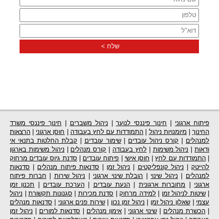
פיתוח ארגוני
|
חינוך פיננסי לנוער
|
ניהול משברים
|
חינוך פיננסי משרד
החינוך
|
מיומנויות ניהול
|
התמודדות עם לחץ בעבודה
|
חוסן ארגוני
|
הרצאות
למנהלים
|
קורס ניהול עובדים
|
שימור עובדים
|
קבלת החלטות בתנאי אי
ודאות
|
ניהול משימות
|
לחץ בעבודה
|
קורס מנהלים
|
ניהול משימות בארגון
|
התמודדות עם לחץ
|
חוסן אישי
|
פיתוח עובדים
|
סדנת גיוס עובדים מרחוק
להייטק
|
ניהול קונפליקטים
|
ניהול זמן
|
סדנאות פיתוח מנהלים
|
סדנאות
למנהלים
|
ניהול שינוי
|
הובלת שינוי ארגוני
|
ניהול שירות
|
חברות פיתוח
ארגוני
|
מחוברות ארגונית
|
הנעת עובדים
|
הערכת עובדים
|
תכנון זמן
|
שיטות לניהול זמן
|
למידה מרחוק
|
סדנת מכירות
|
סגנונות תקשורת
|
ניהול
עצמי
|
שאלון ניהול זמן
|
ניהול זמן נכון
|
שירות פנים ארגוני
|
סדנאות מנהלים
|
הכשרת מנהלים
|
שינוי ארגוני
|
אימון מנהלים
|
סדנאות למורים
|
ניהול זמן