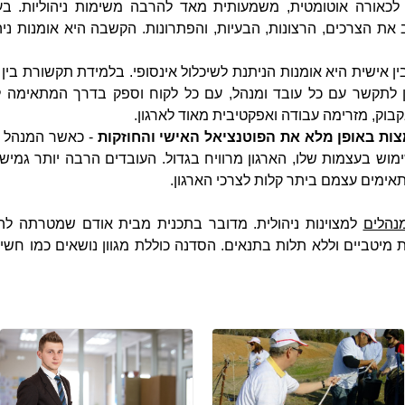
כאורה אוטומטית, משמעותית מאד להרבה משימות ניהוליות. בע
 את הצרכים, הרצונות, הבעיות, והפתרונות. הקשבה היא אומנות ני
ן אישית היא אומנות הניתנת לשיכלול אינסופי. בלמידת תקשורת בין 
תן לתקשר עם כל עובד ומנהל, עם כל לקוח וספק בדרך המתאימה ל
בוק, מזרימה עבודה ואפקטיבית מאוד לארגון.
ות באופן מלא את הפוטנציאל האישי והחוזקות
- כאשר המנהל ל
 בעצמות שלו, הארגון מרוויח בגדול. העובדים הרבה יותר גמישים, 
אימים עצמם ביתר קלות לצרכי הארגון.
נהלים
למצוינות ניהולית. מדובר בתכנית מבית אודם שמטרתה להק
ת מיטביים וללא תלות בתנאים. הסדנה כוללת מגוון נושאים כמו חשי